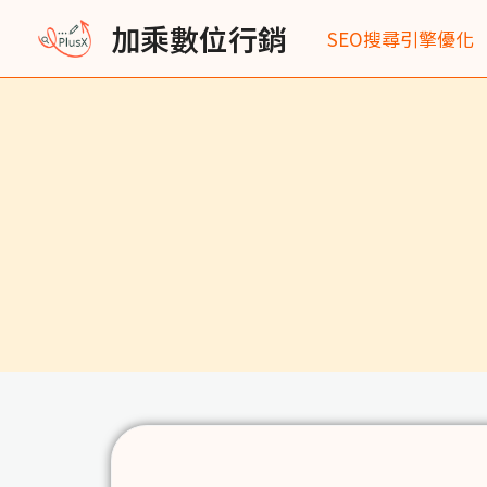
跳
加乘數位行銷
SEO搜尋引擎優化
至
主
要
內
容