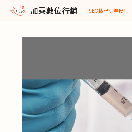
跳
Post
加乘數位行銷
SEO搜尋引擎優化
至
navigation
主
要
內
容