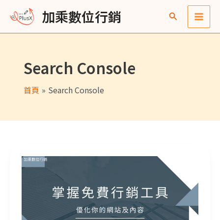
跳
Main
彙
加乘數位行銷
至
整
Men
主
要
Search Console
內
容
首頁
Search Console
掌握免費行銷工具！優化你的網站及內容