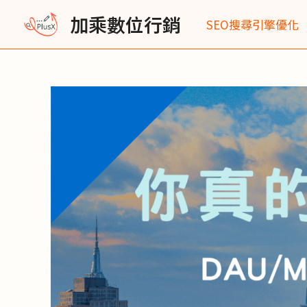
跳
Post
加乘數位行銷
SEO搜尋引擎優化
至
navigation
主
要
內
容