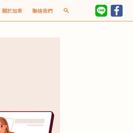
彙
關於加乘
聯絡我們
整