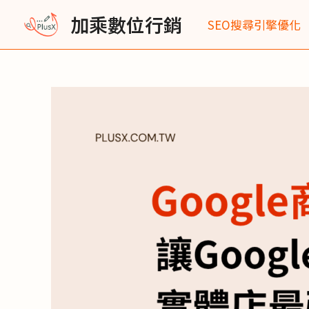
跳
Post
加乘數位行銷
SEO搜尋引擎優化
至
navigation
主
要
內
容