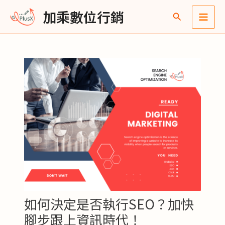
跳
Post
Main
彙
加乘數位行銷
至
navigation
整
Men
主
要
內
容
如何決定是否執行SEO？加快
腳步跟上資訊時代！