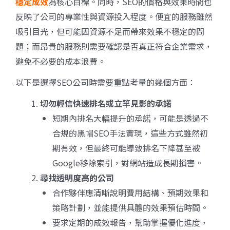
穩定成效
為核心目標。同時，SEO的價格與效果時間也
反映了公司的專業性與資源投入程度。便宜的服務雖然
吸引目光，但可能因資源不足而帶來效果不穩定的問
題；而昂貴的服務則需要確認是否真正符合企業需求，
避免不必要的成本浪費。
以下是選擇SEO公司時需要重點考量的幾個方面：
切勿輕信快速排名或立竿見影的承諾
短期內排名大幅提升的承諾，可能是透過不
合規的黑帽SEO手法實現，這些方式雖然初
期有效，但最終可能導致排名下降甚至被
Google移除索引，對網站造成長期損害。
尋找透明度高的公司
合作夥伴應清晰說明費用結構、預期效果和
策略計劃，並能提供具體的效果預估時間。
要求定期的成效報告，幫助掌握優化進度，