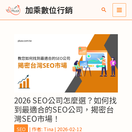
跳
Post
Main
彙
加乘數位行銷
至
navigation
整
Men
主
要
內
容
2026 SEO公司怎麼選？如何找
到最適合的SEO公司，揭密台
灣SEO市場！
SEO
| 作者:
Tina
|
2026-02-12