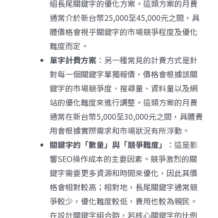
組長尾關鍵字的優化方案。這類方案的月費
通常介於新台幣25,000至45,000元之間，具
體價格會視乎關鍵字的市場競爭程度及優化
難度而定。
單字計費
方
案
：另一種常見的計費方式是針
對每一個關鍵字單獨報價，價格會根據該關
鍵字的市場競爭度、搜尋量、資料量以及網
站的優化難度來進行調整。這類方案的月費
通常在新台幣5,000至30,000元之間，具體費
用會根據實際需求和市場狀況有所浮動。
關鍵字的「數量」與「競爭難度」
：這是影
響SEO操作成本的主要因素。競爭激烈的關
鍵字需要更多資源和時間來優化，因此其價
格會相對較高；相對地，長尾關鍵字通常競
爭較少，優化難度較低，費用也較為親民。
在設計關鍵字組合時，若核心關鍵字的比例