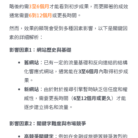
略後約需
3至6個月
才能看到初步成果，而更顯著的成效
通常需要
6到12個月
或更長時間。
然而，效果的顯現會受到多種因素影響，以下是關鍵因
素的詳細解析：
影響因素1：
網站歷史與基礎
舊網站
：已有一定的流量基礎和反向連結的結構
化響應式網站，通常能在
3
至6
個月
內取得初步成
果。
新網站
：由於對於搜尋引擎暫時缺乏信任度和權
威性，需要更長時間（
6
至12
個月或更久
）才能
逐步建立排名和流量。
影響因素2：
關鍵字難度與市場競爭
高競爭關鍵字
：例如在金融或旅遊等競爭激烈的