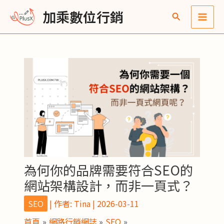
跳
Post
Main
彙
加乘數位行銷
至
navigation
整
Men
主
要
內
容
為何你的品牌需要符合SEO的
網站架構設計，而非一頁式？
SEO
| 作者:
Tina
|
2026-03-11
首頁
網路行銷網誌
SEO