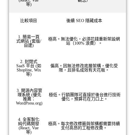
(React, Vue
觀念）
等)
比較項目
後續 SEO 隱藏成本
1. 簡易一頁
極高。無法優化，必須花錢重新架設網
式網站 (套版/
站（100% 浪費）。
自建)
2. 封閉式
SaaS 平台 (如
偏高。因無法修改底層架構，優化受
Shopline, Wix
限，且排名成效有天花板。
等)
3. 開源內容管
理系統 (優先
極低。行銷團隊可直接於後台進行技術
推薦：
優化，預算花在刀口上。
WordPress.org)
4. 全客製化
純代碼開發
極高。每次修改標籤與架構都需要持續
(React, Vue
支付高昂的工程修改費。
等)