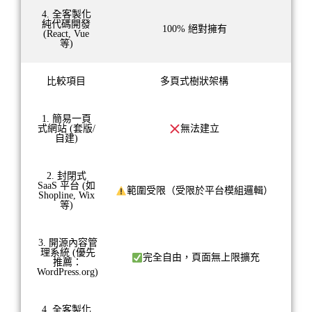
4. 全客製化
純代碼開發
100% 絕對擁有
(React, Vue
等)
比較項目
多頁式樹狀架構
1. 簡易一頁
式網站 (套版/
無法建立
自建)
2. 封閉式
SaaS 平台 (如
範圍受限（受限於平台模組邏輯）
Shopline, Wix
等)
3. 開源內容管
理系統 (優先
完全自由，頁面無上限擴充
推薦：
WordPress.org)
4. 全客製化