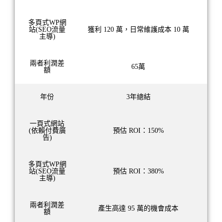
多頁式WP網
站(SEO流量
獲利 120 萬，日常維護成本 10 萬
主導)
兩者利潤差
65萬
額
年份
3年總結
一頁式網站
(依賴付費廣
預估 ROI：150%
告)
多頁式WP網
站(SEO流量
預估 ROI：380%
主導)
兩者利潤差
產生高達 95 萬的機會成本
額