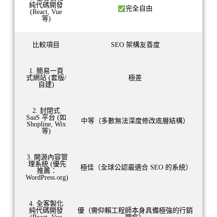
純代碼開發
完全自由
(React, Vue
等)
比較項目
SEO 架構友善度
1. 簡易一頁
式網站 (套版/
極差
自建)
2. 封閉式
SaaS 平台 (如
中等（多數無法深度修改底層結構）
Shopline, Wix
等)
3. 開源內容管
理系統 (優先
極佳（全球公認最適合 SEO 的系統）
推薦：
WordPress.org)
4. 全客製化
純代碼開發
優（需仰賴工程師本身具備極強的行銷