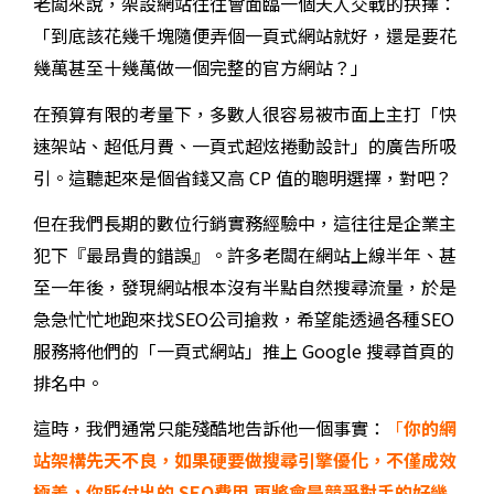
老闆來說，架設網站往往會面臨一個天人交戰的抉擇：
「到底該花幾千塊隨便弄個一頁式網站就好，還是要花
幾萬甚至十幾萬做一個完整的官方網站？」
在預算有限的考量下，多數人很容易被市面上主打「快
速架站、超低月費、一頁式超炫捲動設計」的廣告所吸
引。這聽起來是個省錢又高 CP 值的聰明選擇，對吧？
但在我們長期的數位行銷實務經驗中，這往往是企業主
犯下『最昂貴的錯誤』。許多老闆在網站上線半年、甚
至一年後，發現網站根本沒有半點自然搜尋流量，於是
急急忙忙地跑來找SEO公司搶救，希望能透過各種SEO
服務將他們的「一頁式網站」推上 Google 搜尋首頁的
排名中。
這時，我們通常只能殘酷地告訴他一個事實：
「
你的網
站架構先天不良，如果硬要做搜尋引擎優化，不僅成效
極差，你所付出的
SEO
費用
更將會是競爭對手的好幾