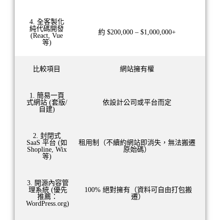
4. 全客製化
純代碼開發
約 $200,000 – $1,000,000+
(React, Vue
等)
比較項目
網站擁有權
1. 簡易一頁
式網站 (套版/
依設計公司或平台而定
自建)
2. 封閉式
SaaS 平台 (如
租用制（不續約網站即消失，無法搬遷
Shopline, Wix
原始碼）
等)
3. 開源內容管
理系統 (優先
100% 絕對擁有（資料可自由打包搬
推薦：
遷）
WordPress.org)