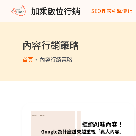
跳
加乘數位行銷
SEO搜尋引擎優化
至
主
要
內容行銷策略
內
容
首頁
內容行銷策略
拒絕AI味內容！SEO／GEO／AEO趨勢解析：Google為什麼越來越重視「真人內容」？