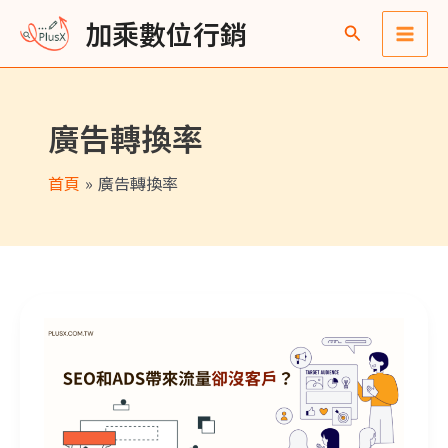
跳
Main
彙
加乘數位行銷
至
整
Men
主
要
廣告轉換率
內
容
首頁
廣告轉換率
SEO和ADS帶來流量卻沒客戶？你忽略的轉換率關鍵！