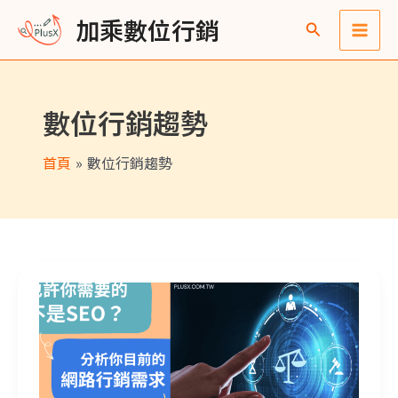
跳
Main
彙
加乘數位行銷
至
整
Men
主
要
數位行銷趨勢
內
容
首頁
數位行銷趨勢
你的企業『現階段』急需要 SEO 嗎？先釐清真實需求，選擇最佳行銷策略