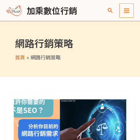
跳
Main
彙
加乘數位行銷
至
整
Men
主
要
網路行銷策略
內
容
首頁
網路行銷策略
你的企業『現階段』急需要 SEO 嗎？先釐清真實需求，選擇最佳行銷策略