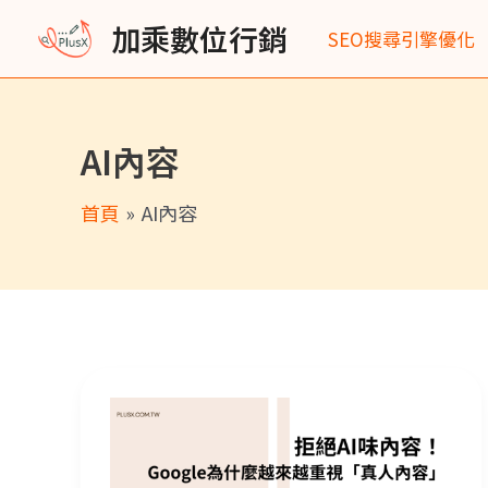
跳
加乘數位行銷
SEO搜尋引擎優化
至
主
要
AI內容
內
容
首頁
AI內容
拒絕AI味內容！SEO／GEO／AEO趨勢解析：Google為什麼越來越重視「真人內容」？