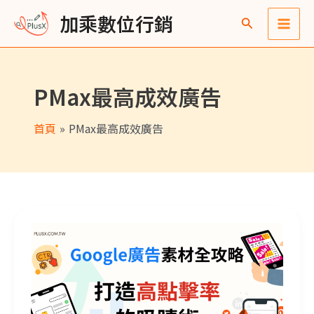
跳
Main
彙
加乘數位行銷
至
整
Men
主
要
PMax最高成效廣告
內
容
首頁
PMax最高成效廣告
Google Ads 廣告素材全攻略：從文案、圖片到影片，打造高點擊率的吸睛術