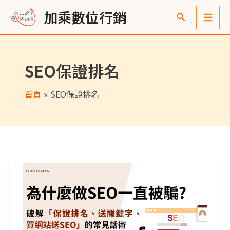
跳
Main
彙
加乘數位行銷
至
整
Men
主
要
SEO保證排名
內
容
首頁
SEO保證排名
2026 SEO公司怎麼選？破解保證排名與常見SEO話術