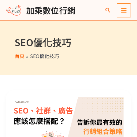
跳
Main
彙
加乘數位行銷
至
整
Men
主
要
SEO優化技巧
內
容
首頁
SEO優化技巧
SEO、社群、廣告要怎麼搭？企業最有效的行銷組合策略