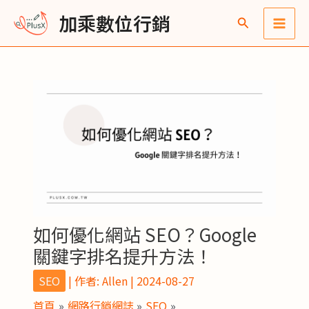
跳
Post
Main
彙
加乘數位行銷
至
navigation
整
Men
主
要
內
容
如何優化網站 SEO？Google
關鍵字排名提升方法！
SEO
| 作者:
Allen
|
2024-08-27
首頁
網路行銷網誌
SEO