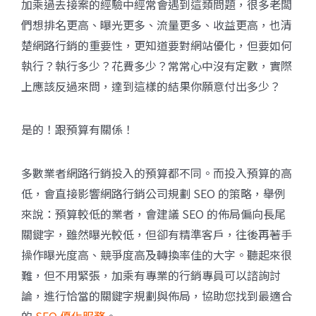
加乘過去接案的經驗中經常會遇到這類問題，很多老闆
們想排名更高、曝光更多、流量更多、收益更高，也清
楚網路行銷的重要性，更知道要對網站優化，但要如何
執行？執行多少？花費多少？常常心中沒有定數，實際
上應該反過來問，達到這樣的結果你願意付出多少？
是的！跟預算有關係！
多數業者網路行銷投入的預算都不同。而投入預算的高
低，會直接影響網路行銷公司規劃 SEO 的策略，舉例
來說：預算較低的業者，會建議 SEO 的佈局偏向長尾
關鍵字，雖然曝光較低，但卻有精準客戶，往後再著手
操作曝光度高、競爭度高及轉換率佳的大字。聽起來很
難，但不用緊張，加乘有專業的行銷專員可以諮詢討
論，進行恰當的關鍵字規劃與佈局，
協助您找到最適合
的
SEO 優化服務
。