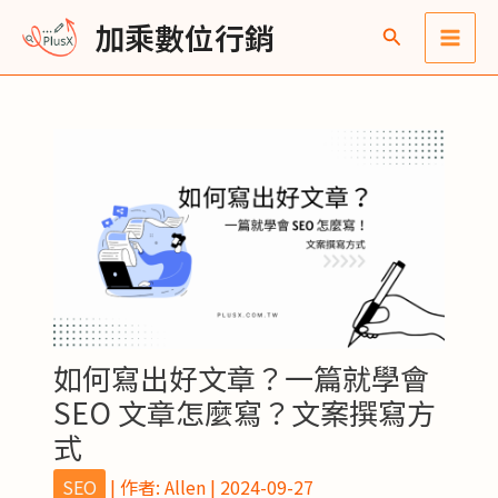
跳
Post
Main
彙
加乘數位行銷
至
navigation
整
Men
主
要
內
容
如何寫出好文章？一篇就學會
SEO 文章怎麼寫？文案撰寫方
式
SEO
| 作者:
Allen
|
2024-09-27