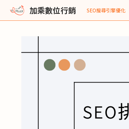
跳
Post
加乘數位行銷
SEO搜尋引擎優化
至
navigation
主
要
內
容