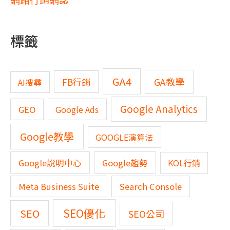
標籤
GA4
GA教學
FB行銷
AI搜尋
Google Analytics
GEO
Google Ads
Google教學
GOOGLE演算法
Google說明中心
Google趨勢
KOL行銷
Meta Business Suite
Search Console
SEO優化
SEO
SEO公司