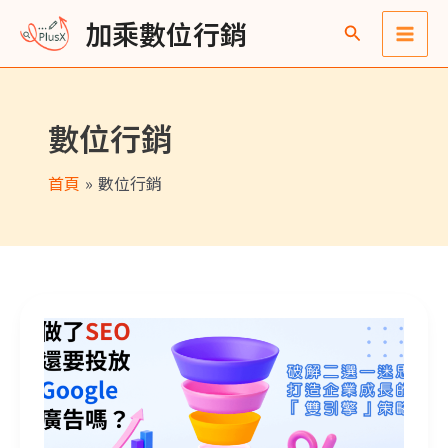
跳
Main
彙
加乘數位行銷
至
整
Men
主
要
數位行銷
內
容
首頁
數位行銷
做了SEO還要投Google廣告嗎？破解二選一迷思，打造企業成長的「雙引擎」策略