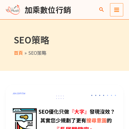
跳
Main
彙
加乘數位行銷
至
整
Men
主
要
SEO策略
內
容
首頁
SEO策略
SEO優化只做『大字』發現沒效？其實您少規劃了更有意圖的『長尾關鍵字』