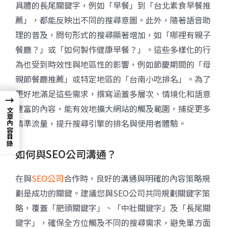
具體的長尾關鍵字，例如「早餐」到「台北素食早餐推
薦」，都能反映出不同的搜尋意圖。此外，隨著語音助
理的普及，問句形式的搜尋顯著增加，如「哪裡有親子
餐廳？」或「如何製作健康早餐？」。這些多樣化的行
為也受到時效性與地區性的影響，例如節慶期間的「母
親節餐廳推薦」或特定地區的「台南小吃排名」。為了
更好地滿足這些需求，撰寫涵蓋多層次、情境化和語意
→
豐富的內容，能有效地擴大網站的觸及範圍，捕捉更多
文章內容目錄
精準流量，提升搜尋引擎的排名與使用者體驗。
如何與SEO公司溝通？
在與
SEO公司
合作時，良好的溝通與明確的內容策略規
劃是成功的關鍵。建議您與SEO公司共同規劃關鍵字策
略，覆蓋「肥頭關鍵字」、「中壯關鍵字」及「長尾關
鍵字」，確保全方位觸及不同的搜尋需求，避免單方面