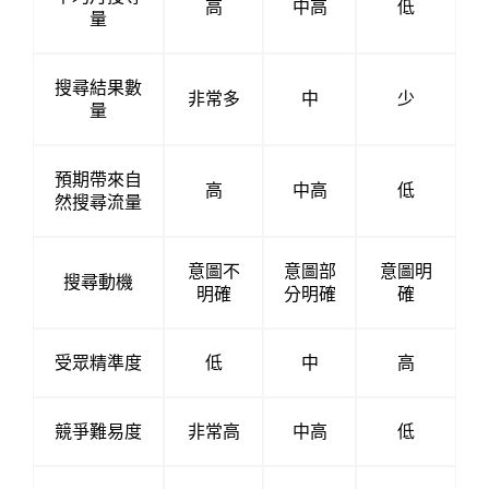
高
中高
低
量
搜尋結果數
非常多
中
少
量
預期帶來自
高
中高
低
然搜尋流量
意圖不
意圖部
意圖明
搜尋動機
明確
分明確
確
受眾精準度
低
中
高
競爭難易度
非常高
中高
低