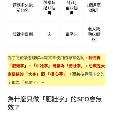
很常超
6個月
預期多久能
1個月至
過12個
至12個
前10名
3個月
月
月
老人電
關鍵字舉例
床
電動床
動床價
格
為了方便讀者理解本篇文章使用的專有名詞，
我們將
「
」
「
」
肥頭字
+
中壯字
統稱為「肥壯字」，也就是大
「
」或「核心字」
家俗稱的
大字
。而將搜尋量不高的
「
」
字稱為
長尾字
。
為什麼只做「肥壯字」的SEO會無
效？