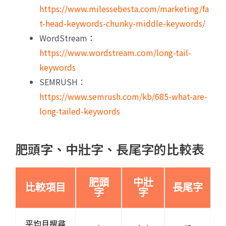
https://www.milessebesta.com/marketing/fa
t-head-keywords-chunky-middle-keywords/
WordStream：
https://www.wordstream.com/long-tail-
keywords
SEMRUSH：
https://www.semrush.com/kb/685-what-are-
long-tailed-keywords
肥頭字、中壯字、長尾字的比較表
肥頭
中壯
比較項目
長尾字
字
字
平均月搜尋