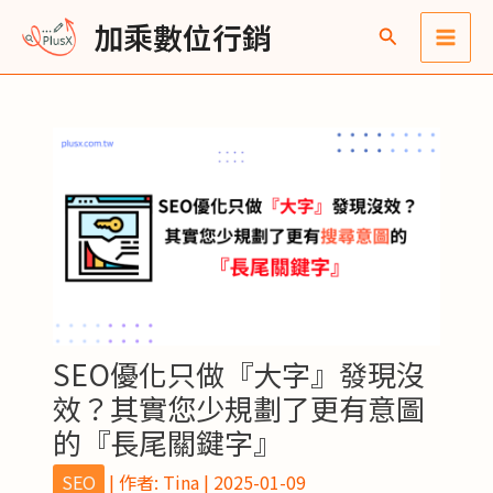
跳
Post
Main
彙
加乘數位行銷
至
navigation
整
Men
主
要
內
容
SEO優化只做『大字』發現沒
效？其實您少規劃了更有意圖
的『長尾關鍵字』
SEO
| 作者:
Tina
|
2025-01-09