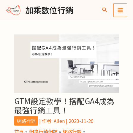
跳
Post
Main
彙
加乘數位行銷
至
navigation
整
Men
主
要
內
容
GTM設定教學！搭配GA4成為
最強行銷工具！
網路行銷
| 作者:
Allen
|
2023-11-20
首頁
網路行銷網誌
網路行銷