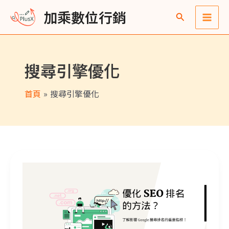
跳
Main
彙
加乘數位行銷
至
整
Men
主
要
搜尋引擎優化
內
容
首頁
搜尋引擎優化
優化 SEO 排名的方法？了解影響 Google 搜尋排名的重要指標！