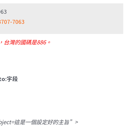
63
3707-7063
，台灣的國碼是886。
o:字段
m?subject=這是一個設定好的主旨”>