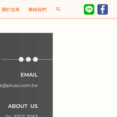
彙
關於加乘
聯絡我們
整