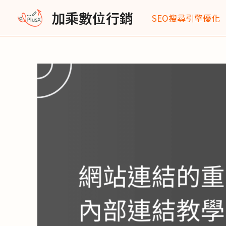
跳
Post
加乘數位行銷
SEO搜尋引擎優化
至
navigation
主
要
內
容