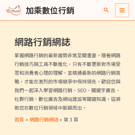
跳
文
Main
彙
加乘數位行銷
至
章
整
Men
主
分
要
頁
網路行銷網誌
內
容
掌握網路行銷的最新趨勢非常至關重要。隨著網路
行銷技巧與工具不斷進化，只有不斷更新對市場受
眾和消費者心理的理解，並精通最新的網路行銷策
略，才能在激烈的市場競爭中保持領先。歡迎您與
我們一起深入學習網路行銷、SEO、關鍵字廣告、
社群行銷、數位廣告及網站建設等關鍵知識，這將
助您在數位行銷領域中脫穎而出。
首頁
網路行銷網誌
第 3 頁