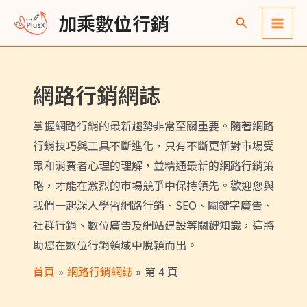
跳
文
Main
彙
加乘數位行銷
至
章
整
Men
主
分
要
頁
網路行銷網誌
內
容
掌握網路行銷的最新趨勢非常至關重要。隨著網路
行銷技巧與工具不斷進化，只有不斷更新對市場受
眾和消費者心理的理解，並精通最新的網路行銷策
略，才能在激烈的市場競爭中保持領先。歡迎您與
我們一起深入學習網路行銷、SEO、關鍵字廣告、
社群行銷、數位廣告及網站建設等關鍵知識，這將
助您在數位行銷領域中脫穎而出。
首頁
網路行銷網誌
第 4 頁